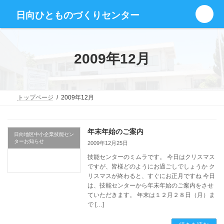
コ
ナ
グ
ン
ビ
日向ひとものづくりセンター
ル
テ
ゲ
ー
ン
ー
プ
ツ
シ
リ
へ
ョ
2009年12月
ン
ス
ン
ク
キ
に
ッ
移
プ
動
トップページ
2009年12月
年末年始のご案内
日向地区中小企業技能セン
ターお知らせ
2009年12月25日
技能センターのミムラです。 今日はクリスマス
ですが、皆様どのようにお過ごしでしょうか ク
リスマスが終わると、すぐにお正月ですね 今日
は、技能センターから年末年始のご案内をさせ
ていただきます。 年末は１２月２８日（月）ま
で […]