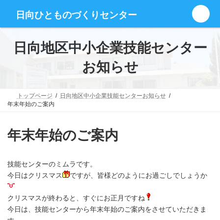
コ
ナ
グ
ン
ビ
日向ひとものづくりセンター
ル
テ
ゲ
ー
ン
ー
プ
ツ
シ
日向地区中小企業技能センター
リ
へ
ョ
ン
ス
ン
お知らせ
ク
キ
に
ッ
移
プ
動
トップページ
日向地区中小企業技能センターお知らせ
年末年始のご案内
年末年始のご案内
技能センターのミムラです。
今日はクリスマス
ですが、皆様どのようにお過ごしでしょうか
クリスマスが終わると、すぐにお正月ですね
今日は、技能センターから年末年始のご案内をさせていただきま