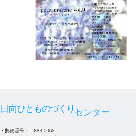
日
時
:
日向
ひとものづくり
センター
・郵便番号：〒883-0062