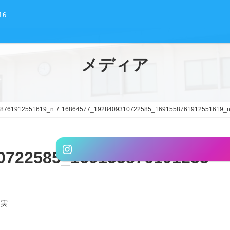
16
メディア
8761912551619_n
16864577_1928409310722585_1691558761912551619_
グ
Instagram
ル
0722585_169155876191255
ー
プ
リ
ン
川実
ク