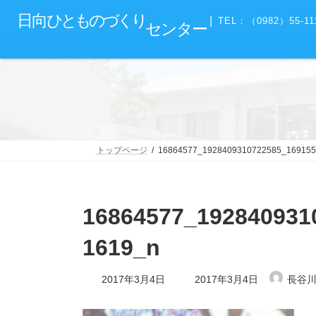
コ
ナ
グ
日向
ひとものづくり
ン
ビ
|
TEL：（0982）55-11
センター
ル
テ
ゲ
ー
ン
ー
プ
ツ
シ
リ
へ
ョ
ン
ス
ン
ク
キ
に
ッ
移
プ
動
トップページ
16864577_1928409310722585_169155
16864577_192840931
1619_n
最
2017年3月4日
2017年3月4日
長谷
終
更
新