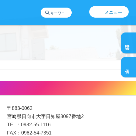
メニュー
グ
ル
申請書
ー
プ
グ
リ
n
ル
ン
条例
ー
ク
プ
リ
日向ひとものづくりセンター
ン
ク
〒883-0062
宮崎県日向市大字日知屋8097番地2
TEL：0982-55-1116
FAX：0982-54-7351