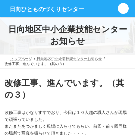
コ
ナ
グ
ン
ビ
日向ひとものづくりセンター
ル
テ
ゲ
ー
ン
ー
プ
ツ
シ
日向地区中小企業技能センター
リ
へ
ョ
ン
ス
ン
お知らせ
ク
キ
に
ッ
移
プ
動
トップページ
日向地区中小企業技能センターお知らせ
改修工事、進んでいます。（其の３）
改修工事、進んでいます。（其
の３）
改修工事はかなりすすでおり、今日は１０人超の職人さんが現場
で頑張っていました。
またまたあつかましく現場に入らせてもらい、前回・前々回同様
の場所で写真を撮らせて頂きました・・・。