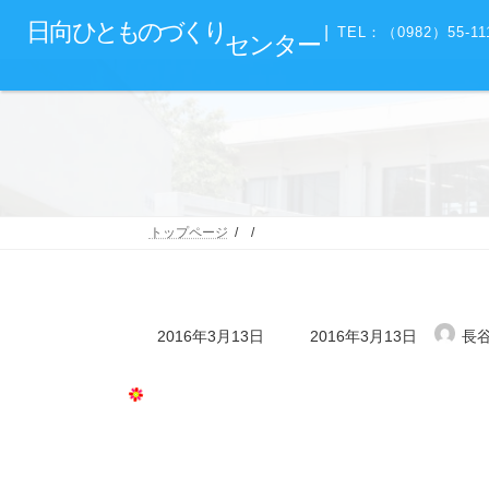
コ
ナ
グ
日向
ひとものづくり
ン
ビ
|
TEL：（0982）55-11
センター
ル
テ
ゲ
ー
ン
ー
プ
ツ
シ
リ
へ
ョ
ン
ス
ン
ク
キ
に
ッ
移
プ
動
トップページ
最
2016年3月13日
2016年3月13日
長
終
更
新
日
時
: