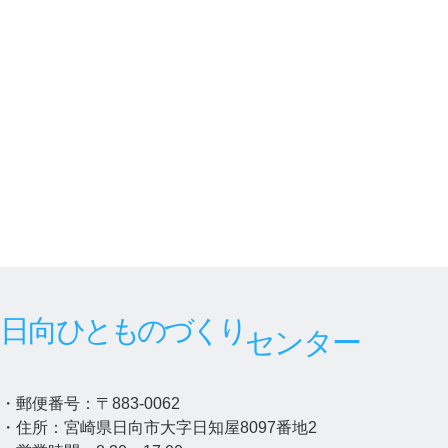
日向
ひとものづくり
センター
・郵便番号：〒883-0062
・住所：宮崎県日向市大字日知屋8097番地2