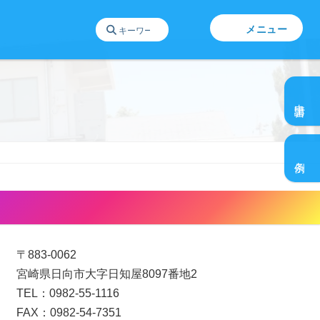
メニュー
グ
ル
申請書
ー
プ
グ
リ
ル
ン
条例
ー
ク
プ
リ
日向ひとものづくりセンター
ン
ク
〒883-0062
宮崎県日向市大字日知屋8097番地2
TEL：0982-55-1116
FAX：0982-54-7351