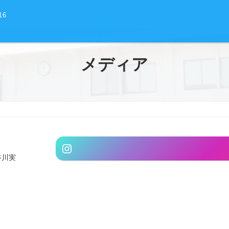
16
メディア
グ
Instagram
ル
谷川実
ー
プ
リ
ン
ク