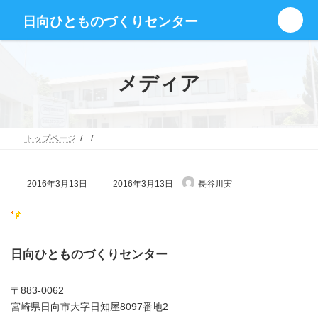
コ
ナ
グ
ン
ビ
日向ひとものづくりセンター
ル
テ
ゲ
ー
ン
ー
プ
ツ
シ
リ
へ
ョ
メディア
ン
ス
ン
ク
キ
に
ッ
移
プ
動
トップページ
最
2016年3月13日
2016年3月13日
長谷川実
終
更
新
日
時
:
日向ひとものづくりセンター
〒883-0062
宮崎県日向市大字日知屋8097番地2