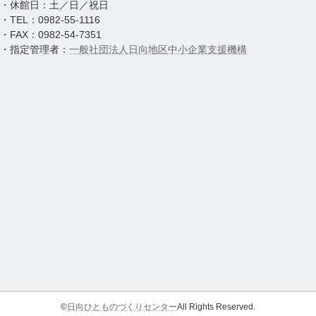
・休館日：土／日／祝日
・TEL：0982-55-1116
・FAX：0982-54-7351
・指定管理者：
一般社団法人日向地区中小企業支援機構
グ
ル
ー
PAGE
プ
TOP
リ
©
日向ひとものづくりセンター
All Rights Reserved.
ン