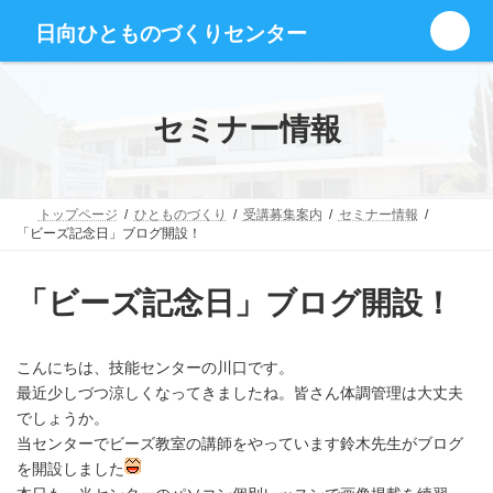
コ
ナ
グ
ン
ビ
日向ひとものづくりセンター
ル
テ
ゲ
ー
ン
ー
プ
ツ
シ
リ
へ
ョ
セミナー情報
ン
ス
ン
ク
キ
に
ッ
移
プ
動
トップページ
ひとものづくり
受講募集案内
セミナー情報
「ビーズ記念日」ブログ開設！
「ビーズ記念日」ブログ開設！
こんにちは、技能センターの川口です。
最近少しづつ涼しくなってきましたね。皆さん体調管理は大丈夫
でしょうか。
当センターでビーズ教室の講師をやっています鈴木先生がブログ
を開設しました