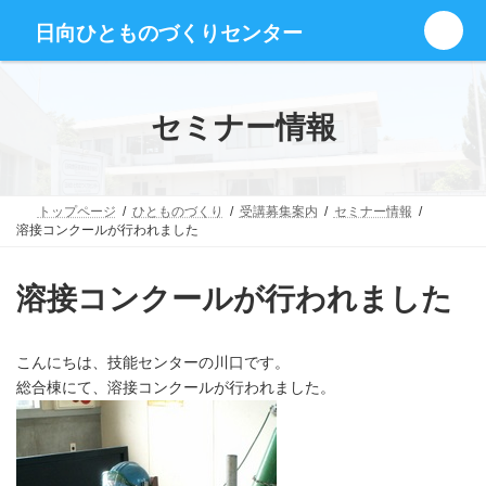
コ
ナ
グ
ン
ビ
日向ひとものづくりセンター
ル
テ
ゲ
ー
ン
ー
プ
ツ
シ
リ
へ
ョ
セミナー情報
ン
ス
ン
ク
キ
に
ッ
移
プ
動
トップページ
ひとものづくり
受講募集案内
セミナー情報
溶接コンクールが行われました
溶接コンクールが行われました
こんにちは、技能センターの川口です。
総合棟にて、溶接コンクールが行われました。