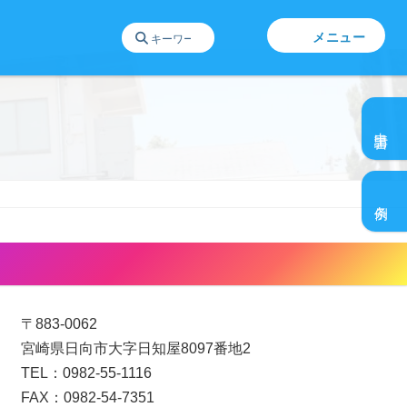
メニュー
グ
ル
申請書
ー
プ
グ
リ
ル
ン
条例
ー
ク
プ
リ
日向ひとものづくりセンター
ン
ク
〒883-0062
宮崎県日向市大字日知屋8097番地2
TEL：0982-55-1116
FAX：0982-54-7351