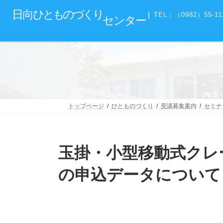
コ
ナ
グ
日向
ひとものづくり
ン
ビ
|
TEL：（0982）55-11
センター
ル
テ
ゲ
ー
ン
ー
プ
ツ
シ
リ
へ
ョ
ン
ス
ン
ク
キ
に
ッ
移
プ
動
トップページ
ひとものづくり
受講募集案内
セミナ
玉掛・小型移動式クレ
の申込データについて