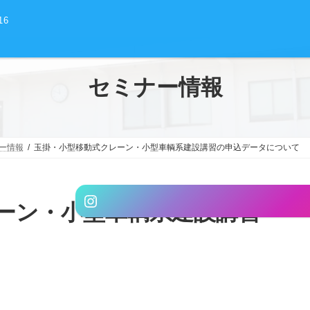
16
セミナー情報
ー情報
玉掛・小型移動式クレーン・小型車輌系建設講習の申込データについて
グ
Instagram
ル
ーン・小型車輌系建設講習
ー
プ
リ
ン
ク