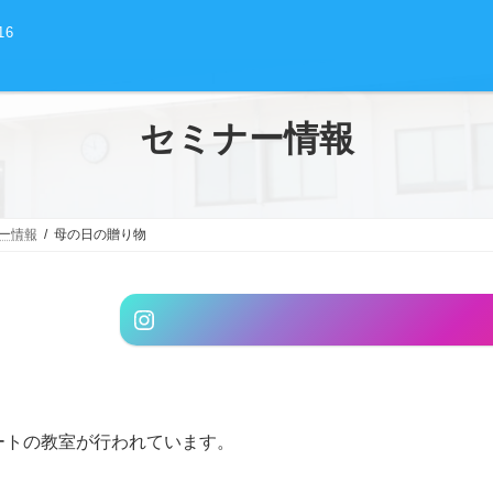
16
セミナー情報
ー情報
母の日の贈り物
グ
Instagram
ル
ー
プ
リ
ン
トの教室が行われています。
ク