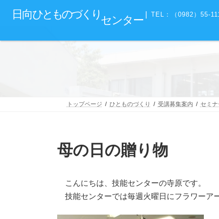
コ
ナ
グ
日向
ひとものづくり
ン
ビ
|
TEL：（0982）55-11
センター
ル
テ
ゲ
ー
ン
ー
プ
ツ
シ
リ
へ
ョ
ン
ス
ン
ク
キ
に
ッ
移
プ
動
トップページ
ひとものづくり
受講募集案内
セミナ
母の日の贈り物
こんにちは、技能センターの寺原です。
技能センターでは毎週火曜日にフラワーアー