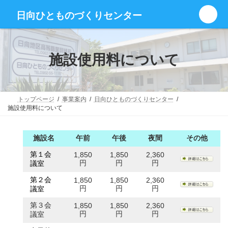
コ
ナ
グ
ン
ビ
日向ひとものづくりセンター
ル
テ
ゲ
ー
ン
ー
プ
ツ
シ
リ
へ
ョ
施設使用料について
ン
ス
ン
ク
キ
に
ッ
移
プ
動
トップページ
事業案内
日向ひとものづくりセンター
施設使用料について
施設名
午前
午後
夜間
その他
第１会
1,850
1,850
2,360
円
円
円
議室
第２会
1,850
1,850
2,360
円
円
円
議室
第３会
1,850
1,850
2,360
円
円
円
議室