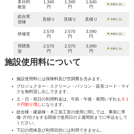
多目的
1,340
1,340
1,640
円
円
円
教室
総合実
見積り
見積り
見積り
習棟
2,570
2,570
3,090
研修室
円
円
円
視聴覚
2,570
2,570
3,090
円
円
円
室
施設使用料について
施設使用料には保険料及び空調費を含みます。
プロジェクター・スクリーン・パソコン・延長コード・マイ
クを無料貸し出しできます。
土・日・祝日の利用料金は、午前・午後・夜間いずれも
５１
０円割り増し
になります。
総合棟・建築棟・木工加工室の使用に関しては、事前に準
備･片付けをする関係で使用日の２週間前までに申込をして
ください。
下記の団体及び利用目的には利用できません。