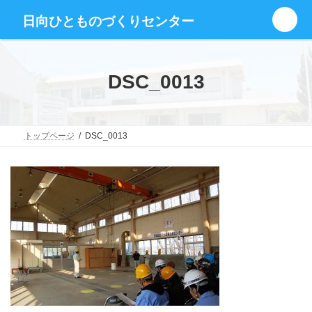
コ
ナ
グ
ン
ビ
日向ひとものづくりセンター
ル
テ
ゲ
ー
ン
ー
プ
ツ
シ
リ
へ
ョ
DSC_0013
ン
ス
ン
ク
キ
に
ッ
移
プ
動
トップページ
DSC_0013