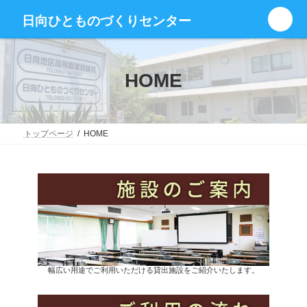
コ
ナ
グ
ン
ビ
日向ひとものづくりセンター
ル
テ
ゲ
ー
ン
ー
プ
ツ
シ
リ
へ
ョ
HOME
ン
ス
ン
ク
キ
に
ッ
移
プ
動
トップページ
HOME
幅広い用途でご利用いただける貸出施設をご紹介いたします。