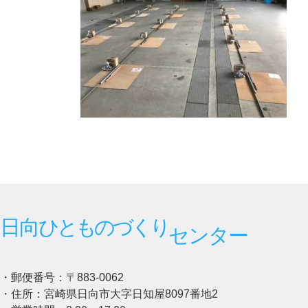
:
日向
ひとものづくり
センター
・郵便番号：〒883-0062
・住所：宮崎県日向市大字日知屋8097番地2