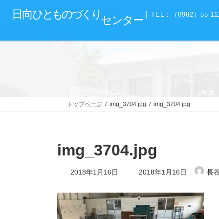
コ
ナ
グ
日向
ひとものづくり
ン
ビ
|
TEL：（0982）55-11
センター
ル
テ
ゲ
ー
ン
ー
プ
ツ
シ
リ
へ
ョ
ン
ス
ン
ク
キ
に
ッ
移
プ
動
トップページ
img_3704.jpg
img_3704.jpg
img_3704.jpg
最
2018年1月16日
2018年1月16日
長
終
更
新
日
時