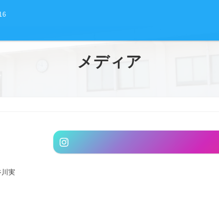
16
メディア
グ
Instagram
ル
ー
プ
谷川実
リ
ン
ク