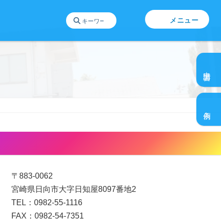
メニュー
グ
ル
申請書
ー
プ
グ
リ
ル
ン
条例
ー
ク
プ
リ
日向ひとものづくりセンター
ン
ク
〒883-0062
宮崎県日向市大字日知屋8097番地2
TEL：0982-55-1116
FAX：0982-54-7351