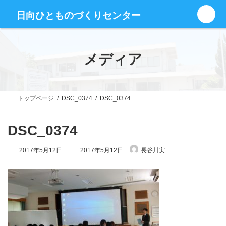
コ
ナ
グ
ン
ビ
日向ひとものづくりセンター
ル
テ
ゲ
ー
ン
ー
プ
ツ
シ
リ
へ
ョ
メディア
ン
ス
ン
ク
キ
に
ッ
移
プ
動
トップページ
DSC_0374
DSC_0374
DSC_0374
最
2017年5月12日
2017年5月12日
長谷川実
終
更
新
日
時
: