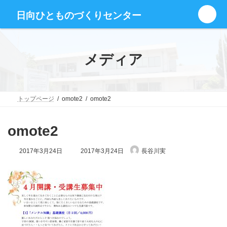
コ
ナ
グ
ン
ビ
日向ひとものづくりセンター
ル
テ
ゲ
ー
ン
ー
プ
ツ
シ
リ
へ
ョ
メディア
ン
ス
ン
ク
キ
に
ッ
移
プ
動
トップページ
omote2
omote2
omote2
最
2017年3月24日
2017年3月24日
長谷川実
終
更
新
日
時
: