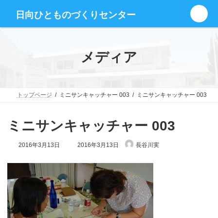
コ
ナ
グ
ン
ビ
日向ひとものづくりセンター
ル
テ
ゲ
ー
ン
ー
プ
ツ
シ
リ
へ
ョ
メディア
ン
ス
ン
ク
キ
に
ッ
移
プ
動
トップページ
ミニサンキャッチャー 003
ミニサンキャッチャー 003
ミニサンキャッチャー 003
最
2016年3月13日
2016年3月13日
長谷川実
終
更
新
日
時
: