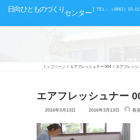
コ
ナ
グ
日向
ひとものづくり
ン
ビ
|
TEL：（0982）55-11
センター
ル
テ
ゲ
ー
ン
ー
プ
ツ
シ
リ
へ
ョ
ン
ス
ン
ク
キ
に
ッ
移
プ
動
トップページ
エアフレッシュナー 004
エアフレッシュ
エアフレッシュナー 0
最
2016年3月13日
2016年3月13日
長
終
更
新
日
時