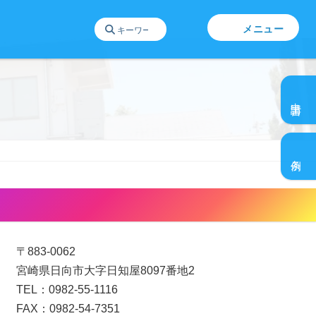
メニュー
グ
ル
申請書
ー
プ
グ
リ
ル
ン
条例
ー
ク
プ
リ
日向ひとものづくりセンター
ン
ク
〒883-0062
宮崎県日向市大字日知屋8097番地2
TEL：0982-55-1116
FAX：0982-54-7351