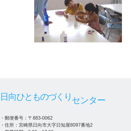
:
日向
ひとものづくり
センター
・郵便番号：〒883-0062
・住所：宮崎県日向市大字日知屋8097番地2