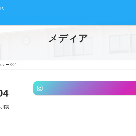
16
メディア
ナー 004
グ
Instagram
ル
04
ー
プ
谷川実
リ
ン
ク