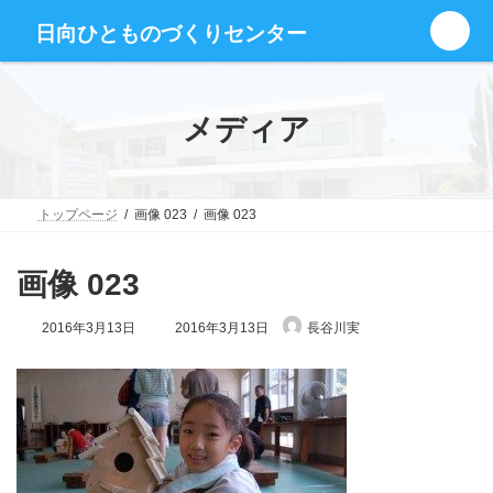
コ
ナ
グ
ン
ビ
日向ひとものづくりセンター
ル
テ
ゲ
ー
ン
ー
プ
ツ
シ
リ
へ
ョ
メディア
ン
ス
ン
ク
キ
に
ッ
移
プ
動
トップページ
画像 023
画像 023
画像 023
最
2016年3月13日
2016年3月13日
長谷川実
終
更
新
日
時
: