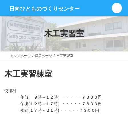
コ
ナ
グ
ン
ビ
日向ひとものづくりセンター
ル
テ
ゲ
ー
ン
ー
プ
ツ
シ
リ
へ
ョ
木工実習室
ン
ス
ン
ク
キ
に
ッ
移
プ
動
トップページ
保留ページ
木工実習室
木工実習棟室
使用料
午前( ９時～１２時）・・・・・７３００円
午後(１２時～１７時）・・・・・７３００円
夜間(１７時～２１時)・・・・・７３００円