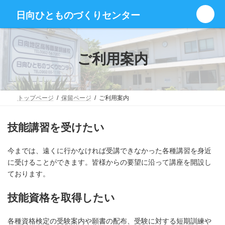
コ
ナ
グ
ン
ビ
日向ひとものづくりセンター
ル
テ
ゲ
ー
ン
ー
プ
ツ
シ
リ
へ
ョ
ご利用案内
ン
ス
ン
ク
キ
に
ッ
移
プ
動
トップページ
保留ページ
ご利用案内
技能講習を受けたい
今までは、遠くに行かなければ受講できなかった各種講習を身近
に受けることができます。皆様からの要望に沿って講座を開設し
ております。
技能資格を取得したい
各種資格検定の受験案内や願書の配布、受験に対する短期訓練や