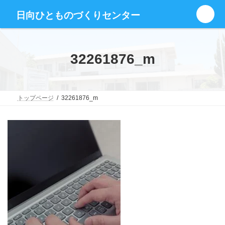
コ
ナ
グ
ン
ビ
日向ひとものづくりセンター
ル
テ
ゲ
ー
ン
ー
プ
ツ
シ
リ
へ
ョ
32261876_m
ン
ス
ン
ク
キ
に
ッ
移
プ
動
トップページ
32261876_m